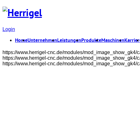
Login
Home
Unternehmen
Leistungen
Produkte
Maschinen
Karrier
https://www.herrigel-cnc.de/modules/mod_image_show_gk4/ca
https://www.herrigel-cnc.de/modules/mod_image_show_gk4/ca
https://www.herrigel-cnc.de/modules/mod_image_show_gk4/ca