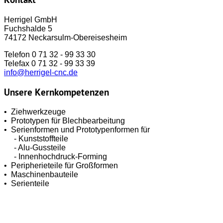
Kontakt
Herrigel GmbH
Fuchshalde 5
74172 Neckarsulm-Obereisesheim
Telefon 0 71 32 - 99 33 30
Telefax 0 71 32 - 99 33 39
info@herrigel-cnc.de
Unsere
Kernkompetenzen
• Ziehwerkzeuge
• Prototypen für Blechbearbeitung
• Serienformen und Prototypenformen für
- Kunststoffteile
- Alu-Gussteile
- Innenhochdruck-Forming
• Peripherieteile für Großformen
• Maschinenbauteile
• Serienteile